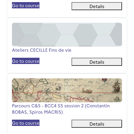
Go to course
Details
Ateliers CECILLE Fins de vie
Όνομα μαθήματος
Ateliers CECILLE Fins de vie
Go to course
Details
Parcours C&amp;S - BCC4 S5 session 2 (Constantin BOBA
Όνομα μαθήματος
Parcours C&S - BCC4 S5 session 2 (Constantin
BOBAS, Spiros MACRIS)
Go to course
Details