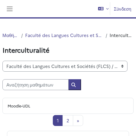
Μετάβαση στο κεντρικό περιεχόμενο
Σύνδεση
Πλευρικός πίνακας
Μαθήματα
Faculté des Langues Cultures et Sociétés (FLCS)
Interculturalité
Interculturalité
Κατηγορίες μαθημάτων
Αναζήτηση μαθημάτων
Αναζήτηση μαθημάτων
Moodle-UDL
Σελίδα 1
Σελίδα 2
Επόμενη σελίδα
1
2
»