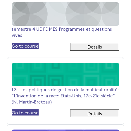
semestre 4 UE PE MES Programmes et questions vives
Όνομα μαθήματος
semestre 4 UE PE MES Programmes et questions
vives
Go to course
Details
L3 - Les politiques de gestion de la multiculturalité: "L'in
Όνομα μαθήματος
L3 - Les politiques de gestion de la multiculturalité:
"L'invention de la race: Etats-Unis, 17e-21e siècle"
(N. Martin-Breteau)
Go to course
Details