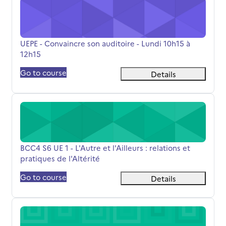
UEPE - Convaincre son auditoire - Lundi 10h15 à 12h15
Όνομα μαθήματος
UEPE - Convaincre son auditoire - Lundi 10h15 à
12h15
Go to course
Details
BCC4 S6 UE 1 - L'Autre et l'Ailleurs : relations et pratiques
Όνομα μαθήματος
BCC4 S6 UE 1 - L'Autre et l'Ailleurs : relations et
pratiques de l'Altérité
Go to course
Details
L2 S4 Les sciences humaines entre comprendre et agir (T 