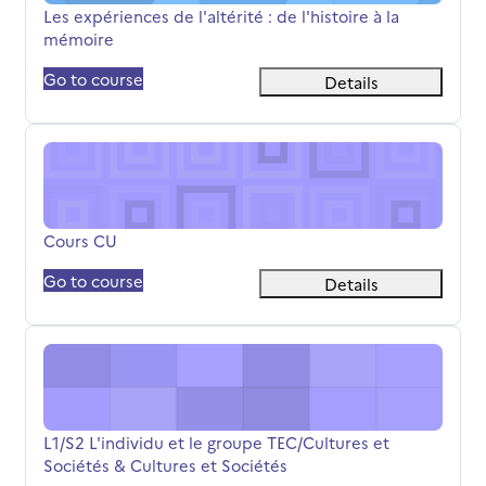
Όνομα μαθήματος
Les expériences de l'altérité : de l'histoire à la
mémoire
Go to course
Details
Cours CU
Όνομα μαθήματος
Cours CU
Go to course
Details
L1/S2 L'individu et le groupe TEC/Cultures et Sociétés &
Όνομα μαθήματος
L1/S2 L'individu et le groupe TEC/Cultures et
Sociétés & Cultures et Sociétés