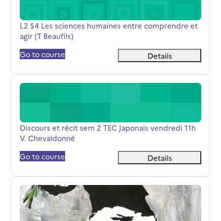
Όνομα μαθήματος
L2 S4 Les sciences humaines entre comprendre et
agir (T Beaufils)
Go to course
Details
Discours et récit sem 2 TEC Japonais vendredi 11h V. Ch
Όνομα μαθήματος
Discours et récit sem 2 TEC Japonais vendredi 11h
V. Chevaldonné
Go to course
Details
Discours et récits S2 groupe russe/portugais