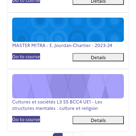
Details
MASTER MITRA - E. Jourdan-Chartier - 2023-24
Όνομα μαθήματος
MASTER MITRA - E. Jourdan-Chartier - 2023-24
Go to course
Details
Cultures et sociétés L3 S5 BCC4 UE1 - Les structures menta
Όνομα μαθήματος
Cultures et sociétés L3 S5 BCC4 UE1 - Les
structures mentales : culture et religion
Go to course
Details