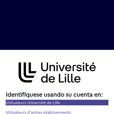
Entrar a Moodle Université de 
Identifíquese usando su cuenta en:
Utilisateurs Université de Lille
Utilisateurs d'autres établissements